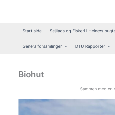
Gå
til
indholdet
Start side
Sejllads og Fiskeri i Helnæs bugt
Generalforsamlinger
DTU Rapporter
Biohut
Sammen med en ma